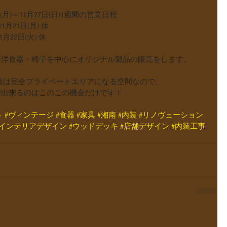
月)～11月27日(日)1週間の営業日程
1月21日(月) 休
22日(火) 休
ジ洋食器・椅子を中心にオリジナル製品の販売をします。
後は完全プライベートエリアになる空間なので、
が出来るのはこのこの機会だけです！
ト
#ヴィンテージ
#食器
#家具
#湘南
#内装
#リノヴェーション
#インテリアデザイン
#ウッドデッキ
#店舗デザイン
#内装工事