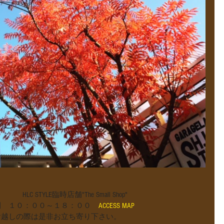
                                              　　　　 HLC STYLE臨時店舗"The Small Shop"
間　１０：００～１８：００
　ACCESS MAP
お越しの際は是非お立ち寄り下さい。