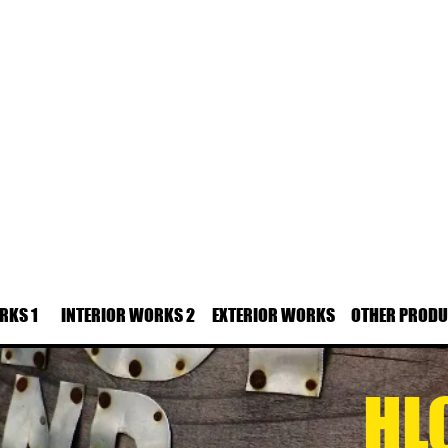
RKS 1
INTERIOR WORKS 2
EXTERIOR WORKS
OTHER PROD
HL