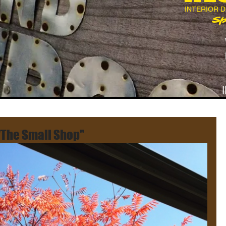
INTERIOR 
Sp
Small Shop"