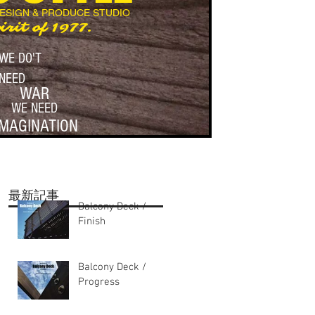
DESIGN & PRODUCE STUDIO
irit of 1977.
WE DO'T
NEED
WAR
WE NEED
IMAGINATION
最新記事
Balcony Deck /
Finish
Balcony Deck /
Progress