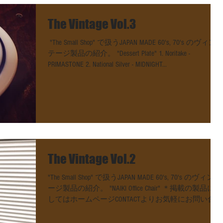
The Vintage Vol.3
​ "The Small Shop" で扱うJAPAN MADE 60's, 70's のヴィン
テージ製品の紹介。 "Dessert Plate" 1. Noritake -
PRIMASTONE 2. National Silver - MIDNIGHT...
The Vintage Vol.2
"The Small Shop" で扱うJAPAN MADE 60's, 70's のヴィンテ
ージ製品の紹介。 "NAIKI Office Chair" ＊掲載の製品に関
してはホームページCONTACTよりお気軽にお問い合わ
せください。...