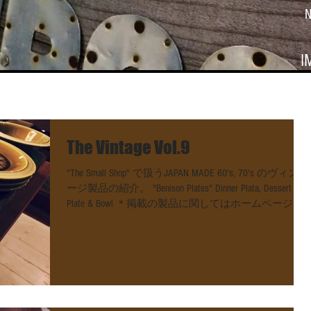
I
The Vintage Vol.9
"The Small Shop" で扱うJAPAN MADE 60's, 70's のヴィンテ
ージ製品の紹介。 "Benison Plates" Dinner Plata, Dessert
Plate & Bowl ＊掲載の製品に関してはホームページ
CONTACTよりお気軽...