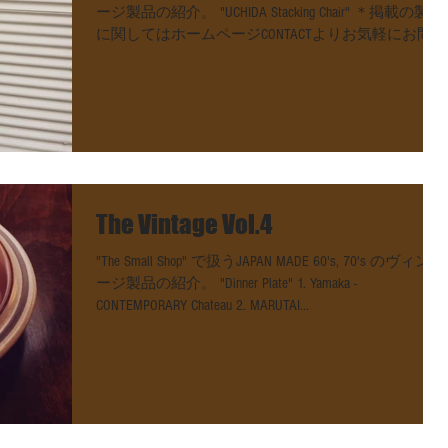
ージ製品の紹介。 "UCHIDA Stacking Chair" ＊掲載の製品
に関してはホームページCONTACTよりお気軽にお問い
合わせください。...
The Vintage Vol.4
"The Small Shop" で扱うJAPAN MADE 60's, 70's のヴィンテ
ージ製品の紹介。 "Dinner Plate" 1. Yamaka -
CONTEMPORARY Chateau 2. MARUTAI...