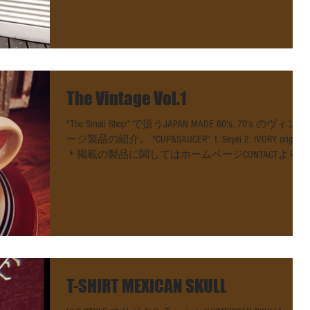
The Vintage Vol.1
"The Small Shop" で扱うJAPAN MADE 60's, 70's のヴィンテ
ージ製品の紹介。 "CUP&SAUCER" 1. Seyei 2. IVORY original
＊掲載の製品に関してはホームページCONTACTよりお
気軽にお問い合わせください。...
T-SHIRT MEXICAN SKULL