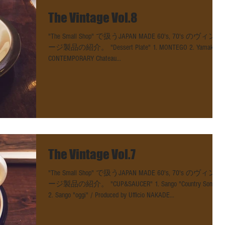
The Vintage Vol.8
"The Small Shop" で扱うJAPAN MADE 60's, 70's のヴィンテ
ージ製品の紹介。 "Dessert Plate" 1. MONTEGO 2. Yamaka-
CONTEMPORARY Chateau...
The Vintage Vol.7
"The Small Shop" で扱うJAPAN MADE 60's, 70's のヴィンテ
ージ製品の紹介。 "CUP&SAUCER" 1. Sango "Country Song"
2. Sango "oggi" / Produced by Ufficio NAKADE...