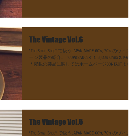
The Vintage Vol.6
"The Small Shop" で扱うJAPAN MADE 60's, 70's のヴィンテ
ージ製品の紹介。 "CUP&SAUCER" 1. Bijutsu China 2. Keito
＊掲載の製品に関してはホームページCONTACTよりお
気軽にお問い合わせください。...
The Vintage Vol.5
"The Small Shop" で扱うJAPAN MADE 60's, 70's のヴィンテ