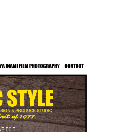
YA INAMI FILM PHOTOGRAPHY
CONTACT
 STYLE
ESIGN & PRODUCE STUDIO
rit of 1977.
E DO'T