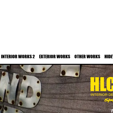
INTERIOR WORKS 2
EXTERIOR WORKS
OTHER WORKS
HIDE
HLC
INTERIOR D
Spi
W