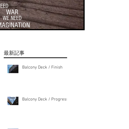
NEED
WAR
WE NEED
MAGINATION
最新記事
Balcony Deck / Finish
Balcony Deck / Progress