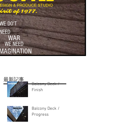
DESIGN & PRODUCE STUDIO
irit of 1977.
WE DO'T
NEED
WAR
WE NEED
IMAGINATION
最新記事
Balcony Deck /
Finish
Balcony Deck /
Progress