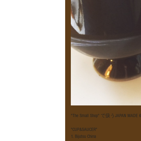
"The Small Shop" で扱うJAPAN 
"CUP&SAUCER"
1. Bijutsu China