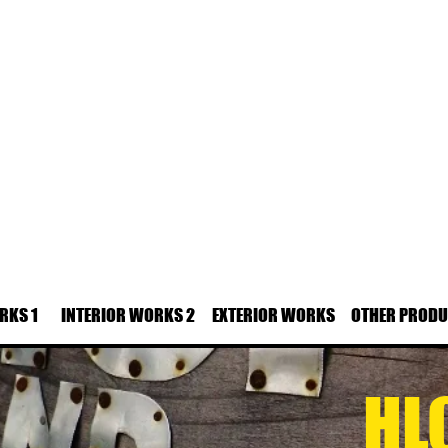
RKS 1
INTERIOR WORKS 2
EXTERIOR WORKS
OTHER PROD
HL