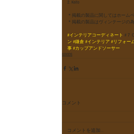
2. Keito
＊掲載の製品に関してはホーム
＊掲載の製品はヴィンテージの
#インテリアコーディネート
 #７
ン
#鎌倉
#インテリア
#リフォー
事
#カップアンドソーサー
GOODS
コメント
コメントを追加…