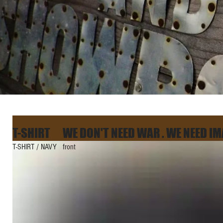
T-SHIRT WE DON'T NEED WAR . WE NEED I
T-SHIRT / NAVY   front