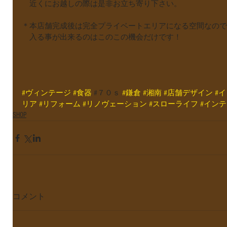
　近くにお越しの際は是非お立ち寄り下さい。
＊本店舗完成後は完全プライベートエリアになる空間なので
　入る事が出来るのはこのこの機会だけです！
#ヴィンテージ
#食器
 #７０ｓ 
#鎌倉
#湘南
#店舗デザイン
#
リア
#リフォーム
#リノヴェーション
#スローライフ
#イン
SHOP
コメント